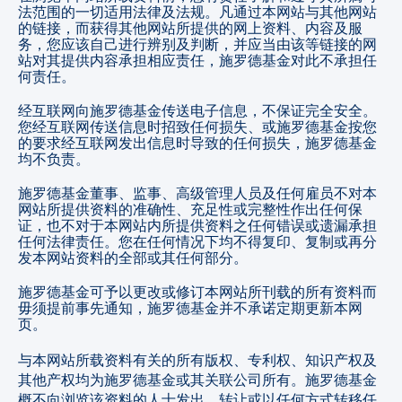
法范围的一切适用法律及法规。凡通过本网站与其他网站
的链接，而获得其他网站所提供的网上资料、内容及服
务，您应该自己进行辨别及判断，并应当由该等链接的网
站对其提供内容承担相应责任，施罗德基金对此不承担任
何责任。
经互联网向施罗德基金传送电子信息，不保证完全安全。
您经互联网传送信息时招致任何损失、或施罗德基金按您
的要求经互联网发出信息时导致的任何损失，施罗德基金
均不负责。
施罗德基金董事、监事、高级管理人员及任何雇员不对本
网站所提供资料的准确性、充足性或完整性作出任何保
证，也不对于本网站内所提供资料之任何错误或遗漏承担
任何法律责任。您在任何情况下均不得复印、复制或再分
发本网站资料的全部或其任何部分。
施罗德基金可予以更改或修订本网站所刊载的所有资料而
毋须提前事先通知，施罗德基金并不承诺定期更新本网
页。
与本网站所载资料有关的所有版权、专利权、知识产权及
其他产权均为施罗德基金或其关联公司所有。施罗德基金
概不向浏览该资料的人士发出、转让或以任何方式转移任