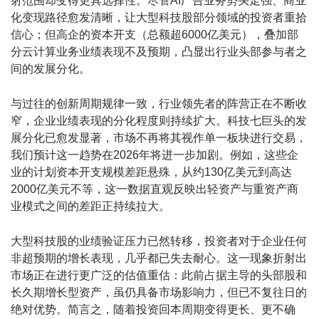
射范围却变得更具选择性。尽管
AI
广告业务势头走强、商业
化变现路径愈发清晰，让大型科技股部分领域的投资者重拾
信心；但高企的资本开支（总额超
6000
亿美元），叠加部
分云计算业务业绩表现不及预期，凸显出行业头部参与者之
间的发展分化。
与过往的创新周期规律一致，行业领先者的阵营正在不断收
窄，企业业绩表现的分化程度则持续扩大。科技七巨头的发
展分化已愈发显著，市场不再将其视作单一板块进行交易，
我们预计这一趋势在
2026
年将进一步加剧。例如，这些企
业的计划资本开支规模差距悬殊，从约
130
亿美元到高达
2000
亿美元不等，这一数据直观反映出轻资产与重资产商
业模式之间的差距正持续拉大。
大型科技股的业绩验证压力已然转移，投资者对于企业任何
非超预期的增长表现，几乎都已失去耐心。这一现象折射出
市场正在进行更广泛的估值重估：此前占据主导的头部股和
长久期增长型资产，虽仍具备市场影响力，但已不复往日的
绝对优势。简言之，随着投资回本周期变得更长、更不确