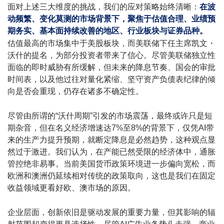
面对上述三大维度的挑战，我们的应对策略始终清晰：
在波
动频繁、变化莫测的市场背景下，聚焦于估值合理、业绩预
期务实、基本面持续改善的地区、行业板块与证券品种。
估值最高的市场集中于美股板块，而美联储下任主席凯文・
沃什的提名，为部分投资者带来了信心。
尽管美联储独立性
面临的即时威胁有所缓解，但未来的降息节奏、国会的审批
时间表，以及他过往对量化紧缩、坚守资产负债表纪律的倾
向是否会重现，
仍存在诸多不确定性。
尽管由所谓的“沃什周期”引发的市场震荡，最终或许只是短
期杂音，但在名义经济增速达
7%
至
8%
的背景下，仅凭
AI
带
来的生产力提升预期，就断定降息是必然趋势，这种观点显
然过于激进。我们认为，在产能已然受限的经济体中，通胀
管控绝非易事。当前美国货币政策环境进一步偏向宽松，而
欧洲和澳洲仍延续相对传统的政策取向，这也是我们在固定
收益领域更看好欧、澳市场的原因。
企业层面，创新依旧是驱动发展的重要力量，但其影响的辐