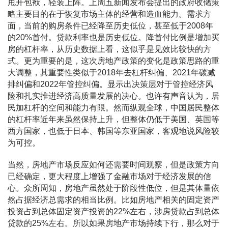
甩开包袱，轻装上阵。上周五新闻发布会提出的政府收储策
略主要目的在于恢复市场主体的经营和造血能力。需求方
面，当前的购房条件已经降至历史低位，甚至低于2008年
的20%首付。贷款利率也是历史低位。降首付比例是增加买
房的杠杆率，从历史数据上看，这似乎是见效比较快的方
式。更为重要的是，这次房地产政策的变化是政策思路的重
大调整，其重要性类似于2018年去杠杆纠偏、2021年碳减
排纠偏和2022年管控纠偏。显示出决策层对于管控经济风
险和扎实推进经济高质量发展的决心。也许有声音认为，居
民加杠杆的空间和能力有限。然而纵观全球，中国居民整体
的杠杆率近年来虽然保持上升，但整体仍低于美国、英国等
西方国家，也低于日本、韩国等东亚国家，客观地说风险较
为可控。
当然，房地产市场反应如何还需要时间观察，但是政策方向
已经确定，更大程度上增强了金融市场对于经济发展的信
心。众所周知，房地产虽然处于阶段性低位，但是其体量依
然占据经济总需求的相当比例。比如房地产相关的固定资产
投资占到总体固定资产投资的22%左右，涉房贷款占到总体
贷款的25%左右。所以如果房地产市场持续下行，那么对于