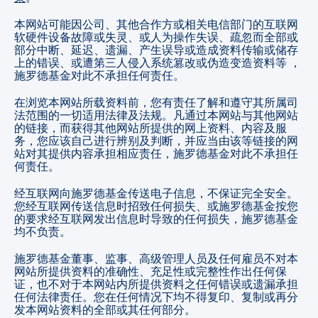
本网站可能因公司、其他合作方或相关电信部门的互联网
软硬件设备故障或失灵、或人为操作失误、疏忽而全部或
部分中断、延迟、遗漏、产生误导或造成资料传输或储存
上的错误、或遭第三人侵入系统篡改或伪造变造资料等
，
施罗德基金对此不承担任何责任
。
在浏览本网站所载资料前，您有责任了解和遵守其所属司
法范围的一切适用法律及法规。凡通过本网站与其他网站
的链接，而获得其他网站所提供的网上资料、内容及服
务，您应该自己进行辨别及判断，并应当由该等链接的网
站对其提供内容承担相应责任，施罗德基金对此不承担任
何责任。
经互联网向施罗德基金传送电子信息，不保证完全安全。
您经互联网传送信息时招致任何损失、或施罗德基金按您
的要求经互联网发出信息时导致的任何损失，施罗德基金
均不负责。
施罗德基金董事、监事、高级管理人员及任何雇员不对本
网站所提供资料的准确性、充足性或完整性作出任何保
证，也不对于本网站内所提供资料之任何错误或遗漏承担
任何法律责任。您在任何情况下均不得复印、复制或再分
发本网站资料的全部或其任何部分。