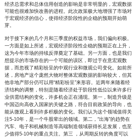
经济总需求和总体信用创造的影响是非常明显的，宏观数据
可能也很难加快改善的进程。此次政策极大地增强了市场对
于宏观经济的信心，使得经济阶段性的企稳的预期开始萌
芽。
对于接下来的几个月和三季度的权益市场，我们偏向积极。
一方面是如上所述，宏观经济阶段性企稳的预期正在上升，
这为今年市场的持续反弹奠定了基础。另一方面，也是我们
想提示的市场存在的一个可能的误区，即过于在意宏观数
据，而忽视了精彩纷呈的中观行业和微观公司变化。如前所
述，房地产这个庞然大物对整体宏观数据的影响较大，但其
他非地产部分仍可以用“精彩纷呈”来形容。近两年来随着经
济结构的调整，特别是随着经济处于阶段性低位以来许多行
业供需结构的变化，许多机会正在涌现。第一，制造升级是
中国迈向高收入国家的关键之路，符合目前政策的导向，也
能从微观上看到许多积极的变化。我们认为这个领域值得关
注5-10年，是一个牛股辈出的领域。第二，“出海”的趋势在
汽车、电子和机械制造等高端制造领域获得长足发展，也至
少值得5-10年的重点关注。第三 ，从周期反转的角度可以